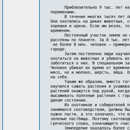
      Приблизительно 9 тыс. лет на
переменами.

      В течение многих тысяч лет л
Они охотились на диких животных, с
корешки и орехи. Если им везло, то
временем.

      Постоянный участок земли не 
рассеяны по планете. За 8 тыс. лет
 не более 8 млн. человек — примерн
городе.

      Затем постепенно люди научил
охотиться на животных и убивать их
заботиться о них. В специальном за
Человек убивал их время от времени
мясо, но и молоко, шерсть, яйца. О
на себя.

      Таким же образом, вместо тог
научился сажать растения и ухажива
растений окажутся под рукой, когда
высаживать полезные растения с гор
диком состоянии.

      Из охотников и собирателей п
занимался скотоводством, должны бы
нужно пасти, а это означало, что в
зеленые пастбища. Поэтому скотовод
греческого слова, означающего «паст
      Земледелие оказалось более с