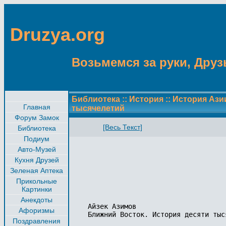
Druzya.org
Возьмемся за руки, Друзь
Библиотека
::
История
::
История Ази
Главная
тысячелетий
Форум Замок
[Весь Текст]
Библиотека
Подиум
Авто-Музей
Кухня Друзей
Зеленая Аптека
Прикольные
Картинки
Анекдоты
Айзек Азимов

Афоризмы
Ближний Восток. История десяти тыся
Поздравления