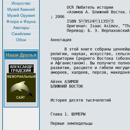
Искусство
       OCR Любитель истории

Музей Камней
       «Азимов А. Ближний Восток. 
Музей Оружия
; 2006

       ISBN 5952411355

Флора и Фауна
       Оригинал: Isaac Asimov, “Th
Аватары
       Перевод: Б. Э. Верпаховский

Смайлики
Обои
Аннотация 

      В этой книге собраны ценнейш
религии, науках, искусстве, сельск
Наши Друзья
территории Среднего Востока (обозн
и Афганистаном). Вы получите полно
развитии, расцвете и гибели могуще
амореев, халдеев, персов, македоня
Айзек АЗИМОВ

БЛИЖНИЙ ВОСТОК

История десяти тысячелетий

Глава 1. ШУМЕРЫ

Первые земледельцы
