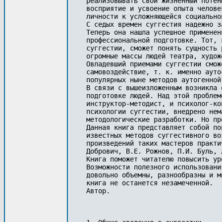
реализовывать свой жизненный потен
восприятие и усвоение опыта челове
личности к усложняющейся социально
С седых времен суггестия надежно з
Теперь она нашла успешное применен
профессиональной подготовке. Тот, 
суггестии, сможет понять сущность 
огромные массы людей театра, худож
Овладевший приемами суггестии смож
самовоздействие, т. к. именно ауто
популярных ныне методов аутогенной
В связи с вышеизложенным возникла 
подготовке людей. Над этой проблем
инструктор-методист, и психолог-ко
психологии суггестии, внедрено нем
методологические разработки. Но пр
Данная книга представляет собой по
известных методов суггестивного во
произведений таких мастеров практи
Добрович, В.Е. Рожнов, П.И. Буль, 
Книга поможет читателю повысить ур
Возможности полезного использовани
довольно объемны, разнообразны и м
книга не останется незамеченной.

Автор.
