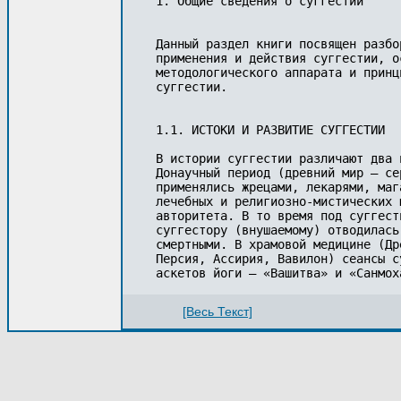
1. Общие сведения о суггестии

Данный раздел книги посвящен разбо
применения и действия суггестии, о
методологического аппарата и принц
суггестии.

1.1. ИСТОКИ И РАЗВИТИЕ СУГГЕСТИИ

В истории суггестии различают два 
Донаучный период (древний мир — се
применялись жрецами, лекарями, маг
лечебных и религиозно-мистических 
авторитета. В то время под суггест
суггестору (внушаемому) отводилась
смертными. В храмовой медицине (Др
Персия, Ассирия, Вавилон) сеансы с
[Весь Текст]