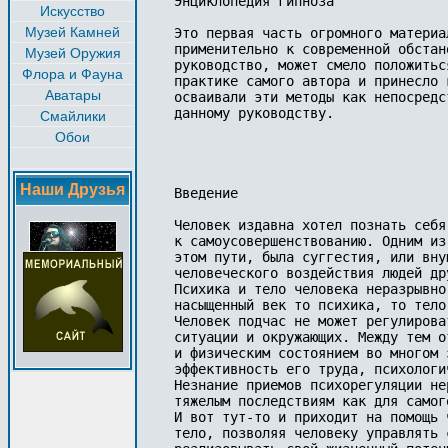
Энциклопедия гипноза

Искусство
Музей Камней
Это первая часть огромного материа
применительно к современной обстан
Музей Оружия
руководство, может смело положитьс
Флора и Фауна
практике самого автора и принесло 
Аватары
осваивали эти методы как непосредс
данному руководству.

Смайлики
Обои
Наши Друзья
Введение

Человек издавна хотел познать себя
к самоусовершенствованию. Одним из
этом пути, была суггестия, или вну
человеческого воздействия людей др
Психика и тело человека неразрывно
насыщенный век то психика, то тело
Человек подчас не может регулирова
ситуации и окружающих. Между тем о
и физическим состоянием во многом 
эффективность его труда, психологи
Незнание приемов психорегуляции не
тяжелым последствиям как для самог
И вот тут-то и приходит на помощь 
тело, позволяя человеку управлять 