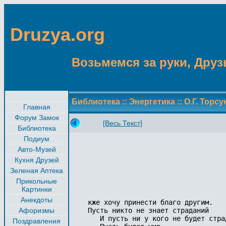
Druzya.org
Возьмемся за руки, Друзь
Библиотека
::
Энергетика
::
О.Г. Торс
Главная
Форум Замок
[Весь Текст]
Библиотека
Подиум
Авто-Музей
Кухня Друзей
Зеленая Аптека
Прикольные
Картинки
Анекдоты
кже хочу принести благо другим.

Афоризмы
Пусть никто не знает страданий

   И пусть ни у кого не будет страд
Поздравления