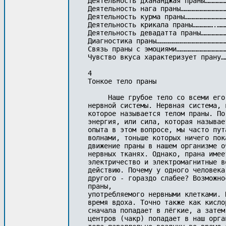
Деятельность дхананджая праны……………
Деятельность нага праны……………………………
Деятельность курма праны…………………………
Деятельность крикала праны…………….……
Деятельность девадатта праны………………
Диагностика праны………………………………………………
Связь праны с эмоциями…………………………………
Чувство вкуса характеризует прану…
4

Тонкое тело праны

     Наше грубое тело со всеми его
нервной системы. Нервная система, 
которое называется телом праны. По
энергия, или сила, которая называе
опыта в этом вопросе, мы часто пут
волнами, тоньше которых ничего пок
движение праны в нашем организме о
нервных тканях. Однако, прана имее
электричество и электромагнитные в
действию. Почему у одного человека
другого - гораздо слабее? Возможно
праны,

употребляемого нервными клетками. 
время вдоха. Точно также как кисло
сначала попадает в лёгкие, а затем
центров (чакр) попадает в наш орга