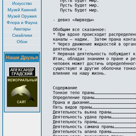
   Пусть будет мир.

Искусство
   Пусть будет мир.

Музей Камней
   Пусть будет мир.

Музей Оружия
- девиз «Аюрведы»		

Флора и Фауна
Аватары
Обобщим все сказанное:

* При вдохе происходит распределен
Смайлики
каналы – надии.  Затем прана конта
Обои
* Через движение жидкостей в орган
деятельности . 

* Нервная деятельность побуждает к
Наши Друзья
Итак, обладая знанием о пране и ре
человек может достичь определённог
существуют и другие оболочки тонко
влияние на нашу жизнь.

Содержание

Тонкое тело праны………………………………………………
Определение праны………………………………………………
Прана и дыхание……………………………………………………
Пять видов праны…………………………………………………
Деятельность вьяна праны……………………………
Деятельность удана праны……………………………
Деятельность праны……………………………………………
Деятельность самана праны………………………
Деятельность алана праны…………………………