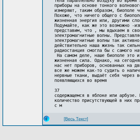
тела параллельно воздуху во время 
приборы на основе тонкого волновог
измеряют, таким образом, биополе че
Похоже, что ничего общего с биопол
жизненная энергия или, другими сло
Подумайте, как же это возможно -из
представим, что , мы вдыхаем в сво
электромагнитные волны. Представля
электромагнитные волны так активно
действительно наша жизнь так сильн
радиостанция смогла бы с самого на
 На самом деле, наше биополе это и
жизненная сила. Однако, на сегодня
нас нет приборов, основанных на дв
все же можем как-то судить о налич
нервные ткани, выдаёт себя через в
появляющихся во время

37

содержащемся в яблоке или арбузе. 
количество присутствующей в них пр
с м
[Весь Текст]