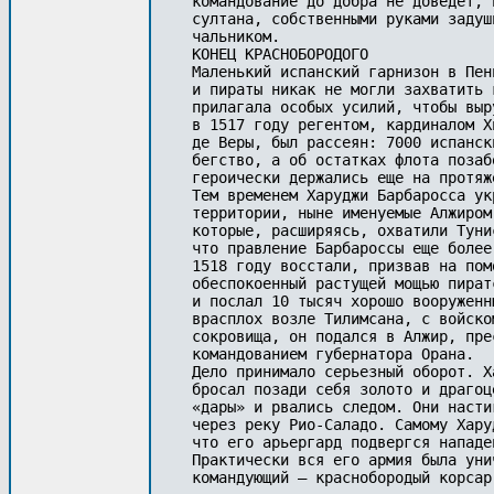
командование до добра не доведет, 
султана, собственными руками задуш
чальником. 

КОНЕЦ КРАСНОБОРОДОГО 

Маленький испанский гарнизон в Пен
и пираты никак не могли захватить 
прилагала особых усилий, чтобы выр
в 1517 году регентом, кардиналом Х
де Веры, был рассеян: 7000 испанск
бегство, а об остатках флота позаб
героически держались еще на протяж
Тем временем Харуджи Барбаросса ук
территории, ныне именуемые Алжиром
которые, расширяясь, охватили Туни
что правление Барбароссы еще более
1518 году восстали, призвав на пом
обеспокоенный растущей мощью пират
и послал 10 тысяч хорошо вооруженн
врасплох возле Тилимсана, с войско
сокровища, он подался в Алжир, пре
командованием губернатора Орана. 

Дело принимало серьезный оборот. Х
бросал позади себя золото и драгоц
«дары» и рвались следом. Они насти
через реку Рио-Саладо. Самому Хару
что его арьергард подвергся нападе
Практически вся его армия была уни
командующий — краснобородый корсар. 