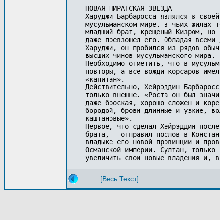
НОВАЯ ПИРАТСКАЯ ЗВЕЗДА 

Харуджи Барбаросса являлся в своей
мусульманском мире, в чьих жилах т
младший брат, крещеный Кизром, но 
даже превзошел его. Обладая всеми 
Харуджи, он пробился из рядов обыч
высших чинов мусульманского мира. 

Необходимо отметить, что в мусульм
повторы, а все вожди корсаров имел
«капитан». 

Действительно, Хейрэддин Барбаросс
только внешне. «Роста он был значи
даже броская, хорошо сложен и коре
бородой, брови длинные и узкие; во
каштановые». 

Первое, что сделал Хейрэддин после
брата, — отправил послов в Констан
владыке его новой провинции и пров
Османской империи. Султан, только 
[Весь Текст]