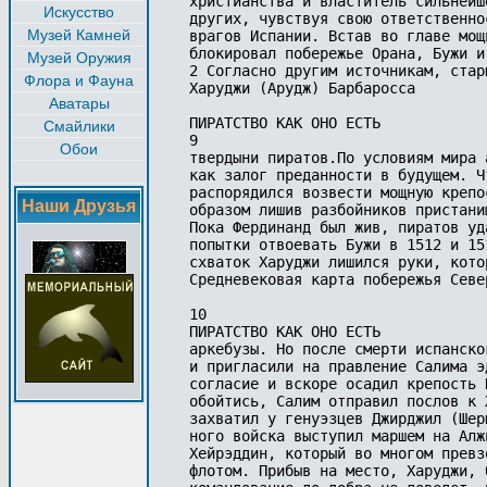
христианства и властитель сильнейш
Искусство
других, чувствуя свою ответственно
Музей Камней
врагов Испании. Встав во главе мощ
блокировал побережье Орана, Бужи и
Музей Оружия
2 Согласно другим источникам, стар
Флора и Фауна
Харуджи (Арудж) Барбаросса 

Аватары
ПИРАТСТВО КАК ОНО ЕСТЬ 

Смайлики
9 

Обои
твердыни пиратов.По условиям мира 
как залог преданности в будущем. Ч
распорядился возвести мощную крепо
Наши Друзья
образом лишив разбойников пристанищ
Пока Фердинанд был жив, пиратов уд
попытки отвоевать Бужи в 1512 и 15
схваток Харуджи лишился руки, кото
Средневековая карта побережья Север
10 

ПИРАТСТВО КАК ОНО ЕСТЬ 

аркебузы. Но после смерти испанско
и пригласили на правление Салима э
согласие и вскоре осадил крепость 
обойтись, Салим отправил послов к 
захватил у генуэзцев Джирджил (Шер
ного войска выступил маршем на Алж
Хейрэддин, который во многом превз
флотом. Прибыв на место, Харуджи, 