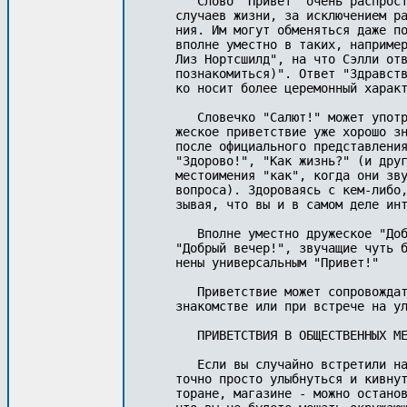
   Слово "Привет" очень распрост
случаев жизни, за исключением ра
ния. Им могут обменяться даже по
вполне уместно в таких, например
Лиз Нортсшилд", на что Сэлли отв
познакомиться)". Ответ "Здравств
ко носит более церемонный характ
   Словечко "Салют!" может употр
жеское приветствие уже хорошо зн
после официального представления
"Здорово!", "Как жизнь?" (и друг
местоимения "как", когда они зву
вопроса). Здороваясь с кем-либо,
зывая, что вы и в самом деле инт
   Вполне уместно дружеское "Доб
"Добрый вечер!", звучащие чуть б
нены универсальным "Привет!"

   Приветствие может сопровождат
знакомстве или при встрече на ул
   ПРИВЕТСТВИЯ В ОБЩЕСТВЕННЫХ МЕ
   Если вы случайно встретили на
точно просто улыбнуться и кивнут
торане, магазине - можно останов