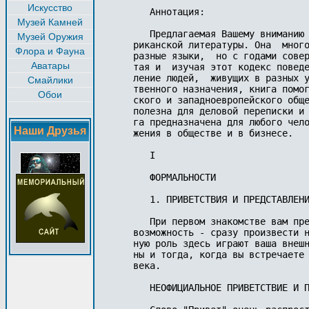
Искусство
   Аннотация:

Музей Камней
   Предлагаемая Вашему вниманию 
Музей Оружия
риканской литературы. Она  много
Флора и Фауна
разные языки,  но с годами совер
Аватары
тая и  изучая этот кодекс поведе
ление людей,  живущих в разных у
Смайлики
твенного назначения, книга помог
Обои
ского и западноевропейского обще
полезна для деловой переписки и 
га предназначена для любого чело
Наши Друзья
жения в обществе и в бизнесе.

   I

   ФОРМАЛЬНОСТИ

   1. ПРИВЕТСТВИЯ И ПРЕДСТАВЛЕНИ
   При первом знакомстве вам пре
возможность - сразу произвести н
ную роль здесь играют ваша внешн
ны и тогда, когда вы встречаете 
века.

   НЕОФИЦИАЛЬНОЕ ПРИВЕТСТВИЕ И П