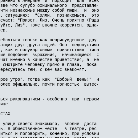
ранено в Америке  и  подходит  для  всех

зве что сугубо официального  представле-

чти незнакомые между собой люди,  и  оно

, ситуациях:  "Сэлли,  познакомься,  это

ечает: "Привет, Лиз. Очень приятно (Рада

уйте, Лиз", тоже вполне корректен, одна-

ер.

ебляться только как непринужденное  дру-

ающих друг друга людей. Оно  недопустимо

, как и полужаргонные  приветствия  типа

ие подобные  выражения,  начинающиеся  с

чат именно в качестве приветствия, а  не

 смотрите человеку прямо в глаза,  пока-

ересуетесь тем, с кем вас знакомят.

рое утро", тогда как  "Добрый  день!"  и

олее официально, почти полностью  вытес-

ься рукопожатием - особенно  при  первом

ице.

СТАХ

 улице своего знакомого,  вполне  доста-

ь. В общественном месте - в театре, рес-

иться и поговорить, конечно, при условии
