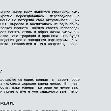
книга Эмили Пост является классикой аме-

кратно  переиздавалась,  переводилась на

шенно не потеряла свою актуальность. Чи-

ния, выросло и воспиталось не одно поко-

голках планеты. Помимо своего непосредс-

ает понять стиль и образ жизни американ-

ства, его традиции и привычки. Она будет

ведения дел с западными партнерами. Кни-

века, независимо от его возраста,  поло-

Я

дставляется единственная  в  своем  роде

а человека хорошее впечатление. И  глав-

ость, ваши манеры, которые не менее важ-

и приветствуете уже знакомого вам  чело-

РОЩАНИЕ
