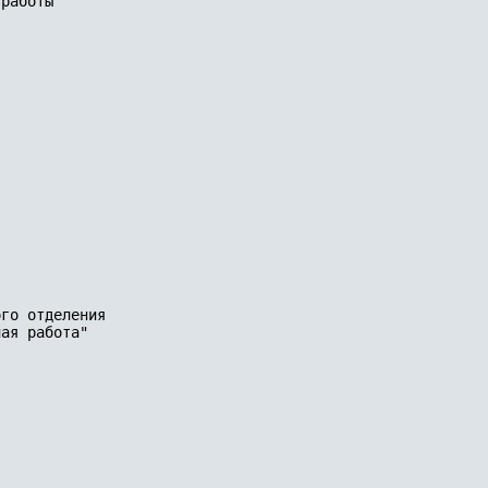
работы

го отделения

ая работа" 
