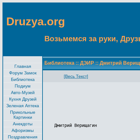
Druzya.org
Возьмемся за руки, Друзь
Библиотека
::
ДЭИР
::
Дмитрий Вери
Главная
Форум Замок
[Весь Текст]
Библиотека
Подиум
Авто-Музей
Кухня Друзей
Зеленая Аптека
Прикольные
Картинки
Анекдоты
Дмитрий Верищагин

Афоризмы
Поздравления