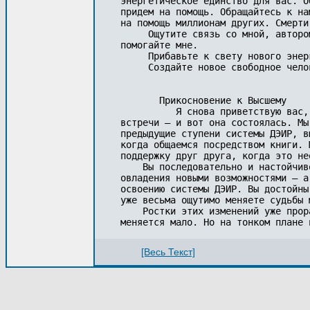
энергетическое единство для вас. О
придем на помощь. Обращайтесь к на
на помощь миллионам других. Смерти
     Ощутите связь со мной, авторо
помогайте мне.

     Прибавьте к свету нового энер
     Создайте новое свободное чело
       Прикосновение к Высшему

          Я снова приветствую вас,
встречи — и вот она состоялась. Мы
предыдущие ступени системы ДЭИР, в
когда общаемся посредством книги. 
поддержку друг друга, когда это нео
    Вы последовательно и настойчив
овладения новыми возможностями — а
освоению системы ДЭИР. Вы достойны
уже весьма ощутимо меняете судьбы м
    Ростки этих изменений уже прор
[Весь Текст]