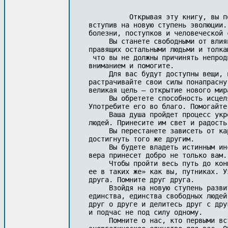
          Открывая эту книгу, вы п
вступив на новую ступень эволюции.
болезни, поступков и человеческой с
     Вы станете свободными от влия
правящих остальными людьми и толка
 что вы не должны причинять непрод
вниманием и помогите.

     Для вас будут доступны вещи, 
растрачивайте свои силы понапрасну
великая цель — открытие нового мир
     Вы обретете способность исцел
Употребите его во благо. Помогайте
     Ваша душа пройдет процесс укр
людей. Принесите им свет и радость
     Вы перестанете зависеть от ка
достигнуть того же другим.

     Вы будете владеть истинным ин
вера принесет добро не только вам.

     Чтобы пройти весь путь до кон
ее в таких же» как вы, путниках. У
друга. Помните друг друга.

     Взойдя на новую ступень разви
единства, единства свободных людей
друг о друге и делитесь друг с дру
и подчас не под силу одному.

     Помните о нас, кто первыми вс