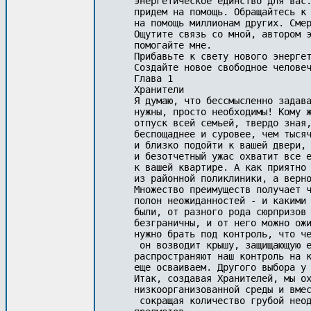
энергетическое единство для вас.
придем на помощь. Обращайтесь к 
на помощь миллионам других. Смер
Ощутите связь со мной, автором э
помогайте мне.

Прибавьте к свету нового энергет
Создайте новое свободное человеч
Глава 1

Хранители

Я думаю, что бессмысленно задава
нужны, просто необходимы! Кому ж
отпуск всей семьей, твердо зная,
беспощаднее и суровее, чем тысяч
и близко подойти к вашей двери, 
и безотчетный ужас охватит все е
к вашей квартире. А как приятно 
из районной поликлиники, а верно
Множество преимуществ получает ч
полон неожиданностей - и какими 
были, от разного рода сюрпризов 
безграничны, и от него можно ожи
нужно брать под контроль, что че
 он возводит крышу, защищающую е
распространяют наш контроль на к
еще осваиваем. Другого выбора у 
Итак, создавая Хранителей, мы ох
низкоорганизованной среды и вмес
 сокращая количество грубой неод