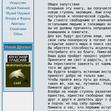
Искусство
Общее напутствие

Музей Камней
Открывая эту книгу, вы получаете
новую ступень эволюции. Вам откр
Музей Оружия
поступков и человеческой судьбы.
Флора и Фауна
Вы станете свободными от влияния
Аватары
остальными людьми и толкающих их
вы не должны причинять непродвин
Смайлики
вниманием и помогите.

Обои
Для вас будут доступны вещи, нем
свои силы понапрасну в погоне за
открытие нового мира и поиск сво
Наши Друзья
Вы обретете способность исцелять
Употребите его во благо. Помогай
Ваша душа пройдет процесс укрепл
Принесите им свет и радость, а н
Вы перестанете зависеть от кармы
того же другим.

Вы будете владеть истинным инстр
принесет добро не только вам.

Чтобы пройти весь путь до конца,
таких же, как вы, путниках. Узна
Помните друг друга.

Взойдя на новую ступень развития
единства, единства свободных люд
друг о друге и делитесь друг с д
и подчас не под силу одному.

Помните о нас, кто первыми вступ