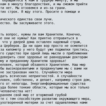
 Обращайтесь к нам в трудную минуту, и мы 

нам в минуту благоденствия, и мы сможем прийти 

ти нет. Мы отзовемся и из-за грани.

тих строк. Я жду этого. Просите о помощи и 

ического единства свои лучи.

ество. Вы заслуживаете этого.

ть вопрос, нужны ли вам Хранители. Конечно, 

е они не нужны? Как приятно отправиться в 

 что у дверей дома оставлен надежный страж, 

а Церберов. Да ни один вор просто не осмелится 

за километр у него будут уже поджилки трястись, 

го существо при одной лишь мысли о приближении 

доверить свое здоровье не равнодушным докторам 

му и преданному Хранителю здоровья!

еловек, который обзавелся Хранителем. Наш мир 

бы высокоразвитыми и продвинутыми мы с вами ни 

не застрахован никто. Случайности мира 

дать всяческих неприятностей. А случайности 

ловек, собственно, и делает, например строя дом,

го от непогоды. Энергоинформационные существа 

уда более тонкие области, которые мы все только 

человечества нет!

раняем свой мир от вторжений грубой 

те с тем способствуем развитию окружающего мира,

ухотворенной материи за счет одушевляемых нами 
