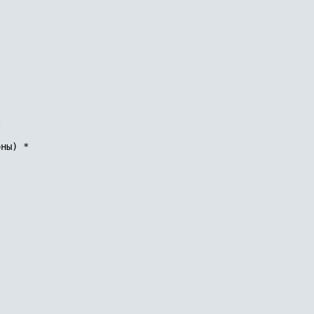
 

 

ны) * 


