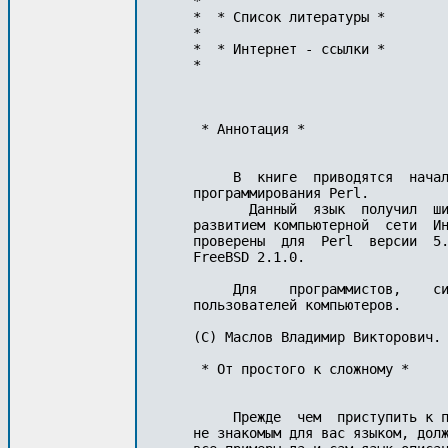
* 

*  * Список литературы * 

* 

*  * Интернет - ссылки * 

* 

 * Аннотация * 

     В  книге  приводятся  начал
программирования Perl.

       Данный  язык  получил  ши
развитием компьютерной  сети  Ин
проверены  для  Perl  версии  5.
FreeBSD 2.1.0.

     Для    программистов,    си
пользователей компьютеров.

(C) Маслов Владимир Викторович.

 * От простого к сложному * 

     Прежде  чем  приступить к п
не знакомым для вас языком, долж