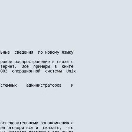
ьные  сведения  по новому языку

рокое распространение в связи с

тернет.  Все  примеры  в  книге

003  операционной  системы  Unix

стемных    администраторов    и

оследовательному ознакомлению с

ен оговориться и  сказать,  что
