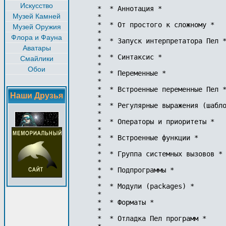
Искусство
*  * Аннотация * 

Музей Камней
* 

*  * От простого к сложному * 

Музей Оружия
* 

Флора и Фауна
*  * Запуск интерпретатора Пел *
Аватары
* 

*  * Синтаксис * 

Смайлики
* 

Обои
*  * Переменные * 

* 

*  * Встроенные переменные Пел *
Наши Друзья
* 

*  * Регулярные выражения (шабло
* 

*  * Операторы и приоритеты * 

* 

*  * Встроенные функции * 

* 

*  * Группа системных вызовов * 
* 

*  * Подпрограммы * 

* 

*  * Модули (packages) * 

* 

*  * Форматы * 

* 

*  * Отладка Пел программ * 
