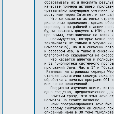
обрабатывать их и посылать результ
качестве примера активных приложен
чрезвычайно популярные счетчики по
доступные через Internet и так дале
   Что же касается активных страни
диалоговые приложения, однако обра
сервере, а на рабочей станции поль
будем называть документы HTML, кот
программы, составленные на таких я
   Преимущества, которые можно пол
заключаются не только в улучшении 
немаловажно), но и в снижении пото
и сервером Web, а также в снижении
благоприятно сказывается на скорос
   Что касается аплетов и полноцен
и 32 “Библиотеки системного програ
приложений Java. Часть 1” и “Созда
 Размещая на страницах сервера Web
станции достаточно сложную локальн
обработки с помощью программ CGI и
или вовсе невозможной.

   Предметом изучения книги, котор
одно средство, предназначенное для
   Заметим сразу, что язык JavaScr
несмотря на схожее название. 

   Язык программирования Java был 
По своему синтаксису он сильно пох
описанные нами в 30 томе “Библиоте