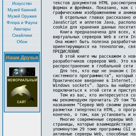
текстов документов HTML рассмотрен
Искусство
формах и фреймах. Показано, как с 
Музей Камней
графическими изображениями и анимац
Музей Оружия
   В отдельных главах рассказано о
JavaScript и аплетов Java, располо
Флора и Фауна
cookie для хранения данных посетит
Аватары
   Книга предназначена для всех, к
Смайлики
виртуальных серверов Web в сети In
Обои
 Она может быть полезна разработчи
ориентирующихся на технологии, свя
ПРЕДИСЛОВИЕ

   В этой книге мы расскажем о нов
Наши Друзья
разработчиков серверов Web. Это яз
распространение в глобальной сети I
   Для тех, кто еще не знаком с In
системного программиста”, который 
Практическое введение в Internet, 
Windows sockets”. Здесь вы найдете
подключиться к этой сети и приступ
   Тем из вас, кто интересуется со
мы рекомендуем прочитать 29 том “Б
названием “Сервер Web своими рукам
разметки гипертекста HTML, о прогр
конечно, о том, как установить и н
   Многие современные серверы Web 
страницы, которые взаимодействуют 
упомянутом 29 томе программы CGI и
активные серверы Web, способные по