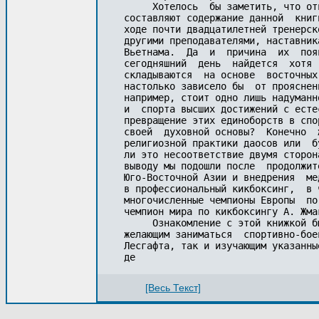
     Хотелось  бы заметить, что от
составляют содержание данной  книг
ходе почти двадцатилетней тренерск
другими преподавателями, наставник
Вьетнама.  Да  и  причина  их  поя
сегодняшний  день  найдется  хотя 
складываются  на основе  восточных
настолько зависело бы  от прояснен
например, стоит одно лишь надуманн
и  спорта высших достижений с есте
превращение этих единоборств в спо
своей  духовной основы?  Конечно  
религиозной практики даосов или  б
ли это несоответствие двумя сторон
выводу мы подошли после  продолжит
Юго-Восточной Азии и внедрения  ме
в профессиональный кикбоксинг,  в 
многочисленные чемпионы Европы  по
чемпион мира по кикбоксингу А. Жма
     Ознакомление с этой книжкой б
желающим заниматься  спортивно-бое
Лесгафта, так и изучающим указанны
де
[Весь Текст]