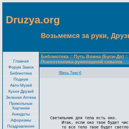
Druzya.org
Возьмемся за руки, Друзь
Библиотека
::
Путь Воина (Буси-До)
::
Главная
Психотехника рукопашной схватки
Форум Замок
[Весь Текст]
Библиотека
Подиум
Авто-Музей
Кухня Друзей
Зеленая Аптека
Прикольные
Картинки
Анекдоты
Светильник для тела есть око.

Афоризмы
     Итак, если око твое будет чист
Поздравления
     то все тело твое будет светло;