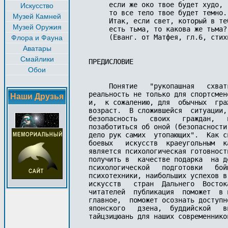
     если же око твое будет худо,

Искусство
     то все тело твое будет темно.

Музей Камней
     Итак, если свет, который в теб
Музей Оружия
     есть тьма, то какова же тьма?

     (Еванг. от Матфея, гл.6, стихи
Флора и Фауна
Аватары
Смайлики
ПРЕДИСЛОВИЕ

Обои
     Понятие   "рукопашная   схват
реальность не только для спортсмен
Наши Друзья
и,  к сожалению, для  обычных  гра
возраст.  В сложившейся  ситуации,
безопасность   своих   граждан,   
позаботиться об оной (безопасности
дело рук самих  утопающих".  Как с
боевых   искусств  краеугольным  к
является психологическая готовност
получить в  качестве подарка  на д
психологической   подготовки   бой
психотехники, наибольших успехов в
искусств   стран  Дальнего  Восток
читателей  публикация  поможет  в 
главное,  поможет осознать доступн
японского   дзена,  буддийской   в
тайцзицюань для наших современников