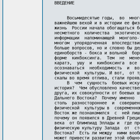
ВВЕДЕНИЕ

     Восьмидесятые годы,  во  мног
важнейшею вехой и в истории ее физ
жизнь  России начала обогащаться б
несметного  количества  экзотическ
информации  напоминающей  монголо-
многом  упорядоченная  впоследстви
больше вопросов, но и словно бы де
единоборств - бокса и вольной  бор
форме  кикбоксинга.  Тем  не  мене
каратэ,  ушу  и  кикбоксинга  все 
осознаваться  необходимость  и  во
физической  культуры. И вот,  от т
скалы во время отлива, стали прояв
     В  чем  сущность  боевых иску
история?  Чем обусловлено качестве
друга, их совокупности от боевых ш
Дальнего Востока?  Почему именно  
столь  разностороннее  и  совершен
физической  культуры в  современно
Восток же познакомился  с  ней лиш
почему он появился в Древней Греци
века  от Олимпиад Эллады и  где пр
физическую культуру Запада  от  ст
Востока?  Есть ли между  ними вооб
может привести развитие этой общнос