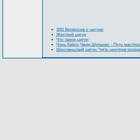
300 Вопросов о цигуне
Жесткий цигун
Что такое цигун
Чэнь Кайго,Чжэн Шуньчао - Путь мастер
Шаолиньский цигун "пять центров коор