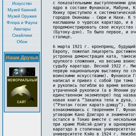
с показательными выступлениями дли
Искусство
ядро в составе Фунакоси, Мабуни, К
Музей Камней
Яхику приступило к систематической
Музей Оружия
городов Окинавы - Сюри и Hахи. К т
наслышаны о чудесах каратэдо, и в 
Флора и Фауна
продемонстрировать свое искусство 
Аватары
(Бутоку-дэн). То было первое, и оч
Смайлики
столице.

Обои
6 марта 1921 г. кронпринц, будущий
Европу, пожелал лицезреть достижен
устроена демонстрация ката, тамэси
Наши Друзья
хрупкого сложения, но весьма воинс
судьбу каратэдо. Весной 1922 г. Ми
первую национальную выставку по сп
воинскими искусствами). Фунакоси Г
написал и привез с собой три тома 
и рукопись погибли во время велико
утраченной рукописи (а в Японии ру
единственном экземпляре) под назва
новая книга “Закалка тела и духа, 
(“Рэнтан госин каратэ-дзюцу”). Взо
ознакомившись с творением Г. Фунак
уговорам Кано Дзигоро и знаменитог
остался в Токио вместе с нескольки
при храме Мэйсэй-дзигу и одновреме
каратэдо в столичных университетах
университете Кэйо в 1924 г. Hеизбе