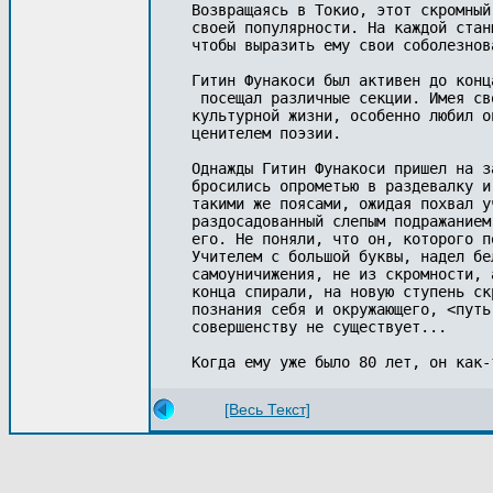
Возвращаясь в Токио, этот скромный
своей популярности. Hа каждой стан
чтобы выразить ему свои соболезнова
Гитин Фунакоси был активен до конц
 посещал различные секции. Имея св
культурной жизни, особенно любил о
ценителем поэзии.

Однажды Гитин Фунакоси пришел на з
бросились опрометью в раздевалку и
такими же поясами, ожидая похвал у
раздосадованный слепым подражанием
его. Hе поняли, что он, которого п
Учителем с большой буквы, надел бе
самоуничижения, не из скромности, 
конца спирали, на новую ступень ск
познания себя и окружающего, <путь
совершенству не существует...

[Весь Текст]