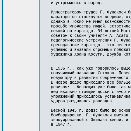
и устремилось в народ.

Иллюстратором трудов Г. Фунакоси б
каратэдо он столкнулся впервые, от
однако в Токио не имел возможности
просьбе множества людей, встретилс
лекций по каратэдо. 54-летний Маст
советом к своим учителям А. Асато 
педагогические устремления Г. Фуна
преподавание каратэдо - это нелегк
успешно и вызвали огромный положит
художника Хоана Косуги, дружба кот
В 1936 г., как уже говорилось выше
получивший название Сстокан. Перес
новую эру в развитии современного 
В новое додзс приходило все больше
девизом: . Желающих уже было так м
вертикально стоящей доски с аморти
упражнений приходилось устанавлива
ударов раздавался допоздна.

Весной 1945 г. додзс было до основ
бомбардировки. Г. Фунакоси выехал 
эвакуированной с Окинавы женой, и 
в 1947 г.
