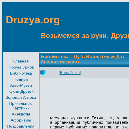
Druzya.org
Возьмемся за руки, Друзь
Библиотека
::
Путь Воина (Буси-До)
::
Главная
боевых искусств.
Форум Замок
[Весь Текст]
Библиотека
Подиум
Авто-Музей
Кухня Друзей
Зеленая Аптека
Прикольные
Картинки
Анекдоты
мемуарах Фунакоси Гитин,- я, угово
Афоризмы
в организации публичных показатель
Поздравления
первые публичные показательные выс