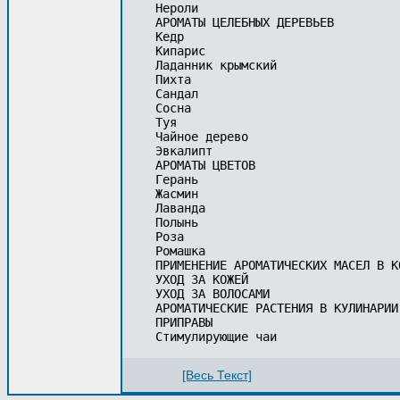
Нероли

АРОМАТЫ ЦЕЛЕБНЫХ ДЕРЕВЬЕВ

Кедр

Кипарис

Ладанник крымский

Пихта

Сандал

Сосна

Туя

Чайное дерево

Эвкалипт

АРОМАТЫ ЦВЕТОВ

Герань

Жасмин

Лаванда

Полынь

Роза

Ромашка

ПРИМЕНЕНИЕ АРОМАТИЧЕСКИХ МАСЕЛ В КО
УХОД ЗА КОЖЕЙ

УХОД ЗА ВОЛОСАМИ

АРОМАТИЧЕСКИЕ РАСТЕНИЯ В КУЛИНАРИИ

ПРИПРАВЫ

[Весь Текст]