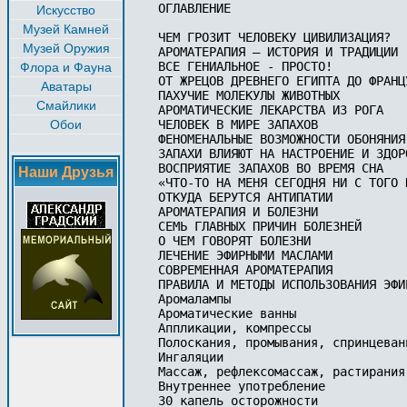
ОГЛАВЛЕНИЕ

Искусство
Музей Камней
ЧЕМ ГРОЗИТ ЧЕЛОВЕКУ ЦИВИЛИЗАЦИЯ?

Музей Оружия
АРОМАТЕРАПИЯ – ИСТОРИЯ И ТРАДИЦИИ

ВСЕ ГЕНИАЛЬНОЕ - ПРОСТО!

Флора и Фауна
ОТ ЖРЕЦОВ ДРЕВНЕГО ЕГИПТА ДО ФРАНЦ
Аватары
ПАХУЧИЕ МОЛЕКУЛЫ ЖИВОТНЫХ

Смайлики
АРОМАТИЧЕСКИЕ ЛЕКАРСТВА ИЗ РОГА

Обои
ЧЕЛОВЕК В МИРЕ ЗАПАХОВ

ФЕНОМЕНАЛЬНЫЕ ВОЗМОЖНОСТИ ОБОНЯНИЯ 
ЗАПАХИ ВЛИЯЮТ НА НАСТРОЕНИЕ И ЗДОРО
ВОСПРИЯТИЕ ЗАПАХОВ ВО ВРЕМЯ СНА

Наши Друзья
«ЧТО-ТО НА МЕНЯ СЕГОДНЯ НИ С ТОГО 
ОТКУДА БЕРУТСЯ АНТИПАТИИ

АРОМАТЕРАПИЯ И БОЛЕЗНИ

СЕМЬ ГЛАВНЫХ ПРИЧИН БОЛЕЗНЕЙ

О ЧЕМ ГОВОРЯТ БОЛЕЗНИ

ЛЕЧЕНИЕ ЭФИРНЫМИ МАСЛАМИ

СОВРЕМЕННАЯ АРОМАТЕРАПИЯ

ПРАВИЛА И МЕТОДЫ ИСПОЛЬЗОВАНИЯ ЭФИР
Аромалампы

Ароматические ванны

Аппликации, компрессы

Полоскания, промывания, спринцевани
Ингаляции

Массаж, рефлексомассаж, растирания

Внутреннее употребление

30 капель осторожности
