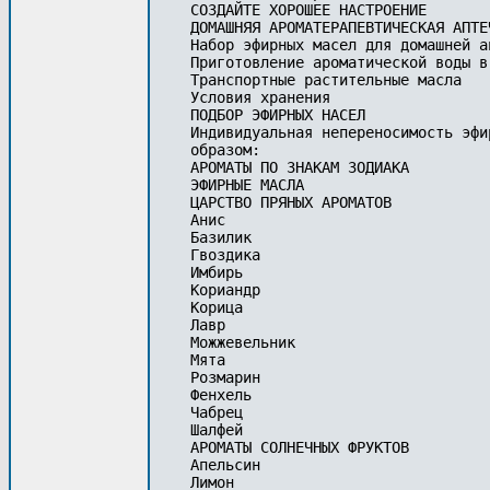
СОЗДАЙТЕ ХОРОШЕЕ НАСТРОЕНИЕ

ДОМАШНЯЯ АРОМАТЕРАПЕВТИЧЕСКАЯ АПТЕЧ
Набор эфирных масел для домашней ап
Приготовление ароматической воды в
Транспортные растительные масла

Условия хранения

ПОДБОР ЭФИРНЫХ НАСЕЛ

Индивидуальная непереносимость эфи
образом:

АРОМАТЫ ПО ЗНАКАМ ЗОДИАКА

ЭФИРНЫЕ МАСЛА

ЦАРСТВО ПРЯНЫХ АРОМАТОВ

Анис

Базилик

Гвоздика

Имбирь

Кориандр

Корица

Лавр

Можжевельник

Мята

Розмарин

Фенхель

Чабрец

Шалфей

АРОМАТЫ СОЛНЕЧНЫХ ФРУКТОВ

Апельсин

Лимон
