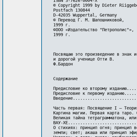
ISBN 3-7626-0004-Х

© Copyright 1999 by Dieter Riiggebe
Postfach 130844

D-42035 Wuppertal, Germany

© Перевод Г. М. Шапошниковой,

1999 г.

©ООО «Издательство "Петрополис"»,

1999 г.

Посвящаю это произведение в знак и
и дорогой ученице Oтти В.

Ф.Бардон

Содержание

Предисловие ко второму изданию....
Предисловие к первому изданию.....
Введение..........................
Часть первая: Посвящение I — Теория
Картина магии. Первая карта таро. 
Великая тайна тетраграмматона, или
ВАУ-ХЕ............................
О стихиях: принцип огня; принцип в
земли; свет; акаша или принцип эфи