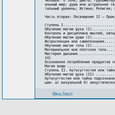
Человек: о теле; диета; грубоматер
альный мир; душа или астральное те
тальный уровень; Истина; Религия; 
Часть вторая: Посвящение II — Практ
Ступень I.........................
Обучение магии духа (I)...........
Контроль и дисциплина мыслей, овла
Обучение магии души (I)...........
Интроспекция или самопознание.....
Обучение магии тела (I)...........
Материальное или плотское тело....
Мистерия дыхания..................
{4}

Осознанное потребление продуктов п
Магия воды .......................
Ступень II. Аутосуггестия или тайн
Обучение магии духа (II) .........
Аутосуггестия или тайна подсознани
[Весь Текст]