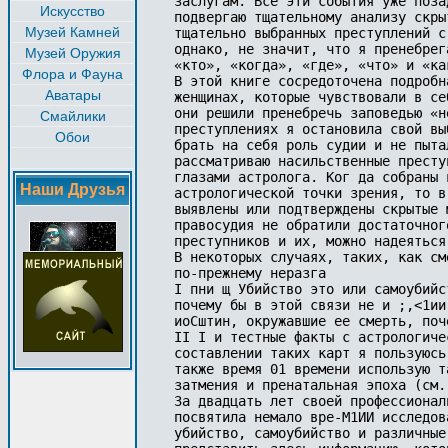
заслугам. Все эти события уже поза
Искусство
подвергаю тщательному анализу скры
Музей Камней
тщательно выбранных преступлений с
однако, не значит, что я пренебрег
Музей Оружия
«кто», «когда», «где», «что» и «ка
Флора и Фауна
В этой книге сосредоточена подробн
Аватары
женщинах, которые чувствовали в се
они решили пренебречь заповедью «н
Смайлики
преступлениях я остановила свой вы
Обои
брать на себя роль судии и не пыта
рассматриваю насильственные престу
глазами астролога. Ког да собраны 
Наши Друзья
астрологической точки зрения, то в
выявлены или подтверждены скрытые 
правосудия не обратили достаточног
преступников и их, можно надеяться
В некоторых случаях, таких, как см
по-прежнему неразга

I пни щ Убийство это или самоубийс
почему бы в этой связи не и ;,<1ии
иоСштин, окружавшие ее смерть, поч
II I и тестные факты с астрологиче
составлении таких карт я пользуюсь
также время 01 времени использую т
затмения и пренатальная эпоха (см.
За двадцать лет своей профессионал
посвятила немало вре-М1ИИ исследов
убийство, самоубийство и различные