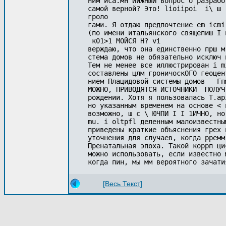
ним иса.мн ИйЖНЫЙ вопрос о разрабо
самой верной? Это! lioiipoi 
 i\ ш 

гроло

гами. Я отдаю предпочтение em icmi
(по имени итальянского свящепиш I 
 к01>1 МОЙСЯ H? vi

верждаю, что она единственно прш м
стема домов не обязательно исключ н
Тем не менее все иллюстрирован i m
составлены цлм гроничоскОГО геоцен
нием Плацидовой системы домов   Гп
МОЖНО, ПРИВОДЯТСЯ ИСТОЧНИКИ  ПОЛУЧ
рождении. Хотя я пользовалась T.ap
но указанным временем на основе < 
возможно, ш с \ ЮЧПИ I I 1ИЧНО, но
mu. i oltpfl деленным малоизвестны
приведены краткие объяснения грех 
уточнения для случаев, когда рремм
Пренатальная эпоха. Такой коррп ци
можно использовать, если известно 
[Весь Текст]