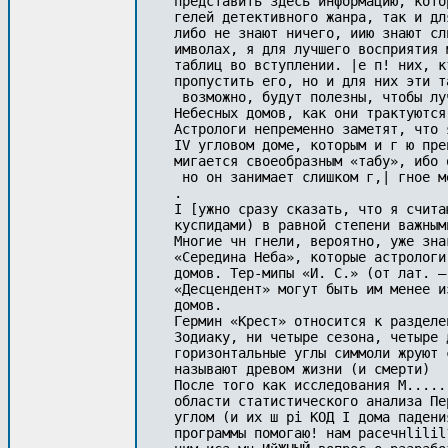
представить здесь информацию, кото
гелей детективного жанра, так и дл
либо не знают ничего, иию знают сл
имволах, я для лучшего восприятия 
таблиц во вступлении. |е п! них, к
пропустить его, но и для них эти т
 возможно, будут полезны, чтобы лу
Небесных домов, как они трактуются
Астрологи непременно заметят, что 
IV угловом доме, которым и г ю пре
мигается своеобразным «табу», ибо 
 но он занимает слишком г,| гное м
.

I [ужно сразу сказать, что я счита
куспидами) в равной степени важным
Многие чн гнели, вероятно, уже зна
«Середина Неба», которые астрологи
домов. Тер-мипы «И. С.» (от лат. —
«Десцендент» могут быть им менее и
домов.

Гермин «Крест» относится к разделе
Зодиаку, ни четыре сезона, четыре 
горизонтальные углы симмоли жруют 
называют древом жизни (и смерти)

После того как исследования М.....
области статистического анализа Пе
углом (и их ш pi КОД I дома падени
программы помогаю! нам расечнlilil