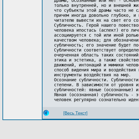
драмы, осознанные или нет - основн
только внутренней, но и внешней жи
что субъекты этой драмы часто не с
причем иногда довольно глубоко, и 
читателю вывести их на свет его со
Субличность. Герой нашего повество
человека ипостась (аспект) его лич
ассоциируется с той или иной ролью
качеством человека; для обозначени
субличность; его значение будет по
Субличности соответствует определе
очерченная область таких состояний
этика и эстетика, а также свойстве
движений, интонаций и мимики челов
способ видения мира и воздействия 
инструменты воздействия на мир.

Осознание субличности. Субличности
степени. В зависимости от уровня и
субличностей: явные (осознанные) и
Явная (осознанная) субличность - э
[Весь Текст]