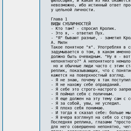
философия, и какая из них окажется
невозможно, ибо истинный ответ про
у цельной личности.

Глава 1

ВИДЫ СУБЛИЧНОСТЕЙ

- Кто там? - спросил Кролик.

- Это я, - ответил Пух.

- "Я" бывают разные, - заметил Крол
А. Милн

Такое понятное "я". Употребляя в с
задумывается о том, в каком именно
должно быть очевидным. "Ну я - вот
непонятного?" А непонятного немало
 но и обычные люди часто с этим ст
реплик, показывающих, что с поняти
кажется на поверхностный взгляд.

- Я не знаю, почему я так поступил
- Я не нахожу себе оправданий.

- Я себе это строго-настрого запрещ
- Я поймал себя с поличным.

- Я еще должен на эту тему сам с с
- Я за собой, увы, не уследил.

- Я плохо себя понимаю.

- И тогда я сказал себе: больше мы
- Я вчера взглянул на себя со стор
Последняя реплика, глазами "просто
для него совершенно непонятно, чег