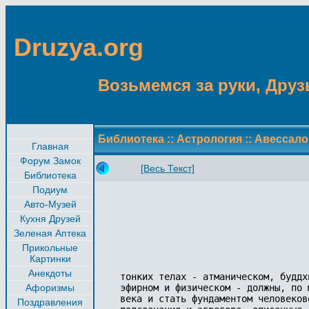
Druzya.org
Возьмемся за руки, Друзь
Библиотека
::
Астрология
::
Авессал
Главная
Форум Замок
[Весь Текст]
Библиотека
Подиум
Авто-Музей
Кухня Друзей
Зеленая Аптека
Прикольные
Картинки
Анекдоты
тонких телах - атманическом, буддх
Афоризмы
эфирном и физическом - должны, по 
века и стать фундаментом человеков
Поздравления