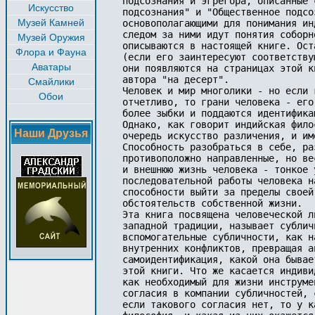
подсознания и эгрегора, описанные 
Искусство
подсознания" и "Общественное подсо
Музей Камней
основополагающими для понимания ин
следом за ними идут понятия соборн
Музей Оружия
описываются в настоящей книге. Ост
Флора и Фауна
(если его заинтересуют соответству
Аватары
они появляются на страницах этой к
автора "на десерт".

Смайлики
Человек и мир многолики - но если 
Обои
отчетливо, то грани человека - его
более зыбки и поддаются идентифика
Однако, как говорит индийская фило
Наши Друзья
очередь искусство различения, и им
Способность разобраться в себе, ра
противоположно направленные, но ве
и внешнюю жизнь человека - тонкое 
последовательной работы человека н
способности выйти за пределы своей
обстоятельств собственной жизни. 

Эта книга посвящена человеческой л
западной традиции, называет сублич
вспомогательные субличности, как н
внутренних конфликтов, превращая а
самоидентификация, какой она бывае
этой книги. Что же касается индиви
как необходимый для жизни инструме
согласия в компании субличностей, 
если такового согласия нет, то у к