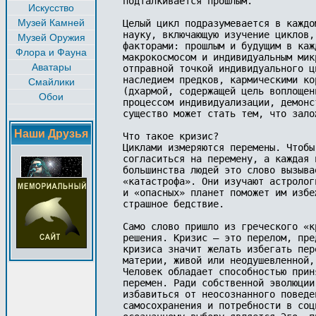
подталкивается прошлым.

Искусство
Музей Камней
Целый цикл подразумевается в каждо
науку, включающую изучение циклов,
Музей Оружия
факторами: прошлым и будущим в каж
Флора и Фауна
макрокосмосом и индивидуальным мик
Аватары
отправной точкой индивидуального ц
наследием предков, кармическими ко
Смайлики
(дхармой, содержащей цель воплощен
Обои
процессом индивидуализации, демонс
существо может стать тем, что зало
Наши Друзья
Что такое кризис?

Циклами измеряются перемены. Чтобы
согласиться на перемену, а каждая 
большинства людей это слово вызыва
«катастрофа». Они изучают астролог
и «опасных» планет поможет им избе
страшное бедствие.

Само слово пришло из греческого «к
решения. Кризис — это перелом, пре
кризиса значит желать избегать пер
материи, живой или неодушевленной,
Человек обладает способностью прин
перемен. Ради собственной эволюции
избавиться от неосознанного поведе
самосохранения и потребности в соц