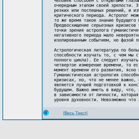
человек способен с открытыми глаза
очередным этапом своей зрелости. Э
резких или поспешных решений, и из
критического периода. Астролог мож
то же время такое знание будущего 
Предвосхищение серьезных кризисов 
точки зрения астролога гуманистиче
негативного периода мало невероятн
изолированным событием, но фазой л
Астрологическая литература по боль
способности изучать то, с чем мы с
полного цикла). Ее следует изучать
четвертое измерение времени, то ес
момент времени его развития, ясно 
Гуманистическая астрология способн
кризисах, но, что не менее важно, 
является лучшей подготовкой к конс
будущем. Важно иметь в виду, что, 
в зависимости от личности, которая
[Весь Текст]