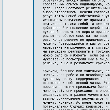
осознанному выбору является Эго, п
собственным опытом индивидуума, ко
деле. Когда наступает решительный 
выбор стереотипам, нежели согласит
результатом нашей собственной внут
испытываем искушение не принимать 
нем исчезнет сама собой, и все вст
действенной и положение вещей в ма
духовной появляются первые признак
расчет на обстоятельства, не дает 
раз, когда решение не принимается,
модели. Повторяющийся отказ от соз
нарастание напряженности в ситуаци
мы вынуждены реагировать в трудных
можно было бы избежать, если бы на
мужественно посмотрели ему в лицо.
решение, а не в результате кризиса.
Кризисы, большие или маленькие, вс
Настойчивая работа по освобождению
духовному росту, поддерживает в че
отношение к собственной жизни. Эта
периоды являются признаками биолог
менопауза), они происходят в опред
индивидуально в разные моменты жиз
взаимопроникновение результатов и 
моменту кризиса. Астролог может вы
потенциальных будущих кризисов, и 