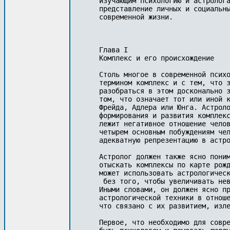
изучающим психологию и астролога
представление личных и социальны
современной жизни. 

Глава I

Комплекс и его происхождение

Столь многое в современной психо
термином комплекс и с тем, что з
разобраться в этом досконально з
том, что означает тот или иной к
Фрейда, Адлера или Юнга. Астроло
формирования и развития комплекс
лежит негативное отношение челов
четырем основным побуждениям чел
адекватную репрезентацию в астро
Астролог должен также ясно поним
отыскать комплексы по карте рожд
может использовать астрологическ
 без того, чтобы увеличивать нев
Иными словами, он должен ясно пр
астрологической техники в отноше
что связано с их развитием, изле
Первое, что необходимо для совре