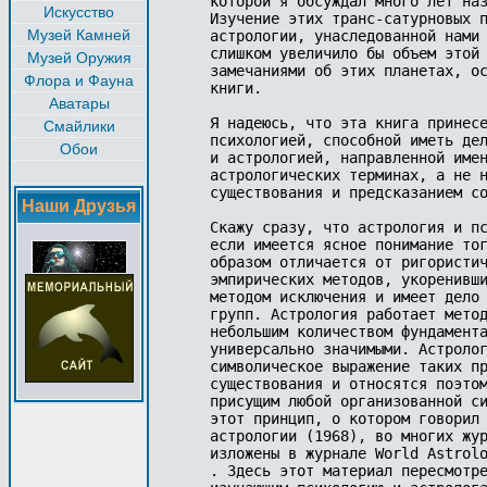
которой я обсуждал много лет наз
Искусство
Изучение этих транс-сатурновых п
Музей Камней
астрологии, унаследованной нами 
слишком увеличило бы объем этой 
Музей Оружия
замечаниями об этих планетах, ос
Флора и Фауна
книги.

Аватары
Я надеюсь, что эта книга принесе
Смайлики
психологией, способной иметь дел
Обои
и астрологией, направленной имен
астрологических терминах, а не н
существования и предсказанием со
Наши Друзья
Скажу сразу, что астрология и пс
если имеется ясное понимание тог
образом отличается от ригористич
эмпирических методов, укоренивши
методом исключения и имеет дело 
групп. Астрология работает метод
небольшим количеством фундамента
универсально значимыми. Астролог
символическое выражение таких пр
существования и относятся поэтом
присущим любой организованной си
этот принцип, о котором говорил 
астрологии (1968), во многих жур
изложены в журнале World Astrolo
. Здесь этот материал пересмотре