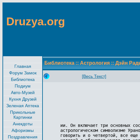
Druzya.org
Библиотека
::
Астрология
::
Дэйн Рад
Главная
Форум Замок
[Весь Текст]
Библиотека
Подиум
Авто-Музей
Кухня Друзей
Зеленая Аптека
Прикольные
Картинки
Анекдоты
ии. Он включает три основных сос
Афоризмы
астрологическом символизме Урано
говорить и о четвертой, все еще 
Поздравления