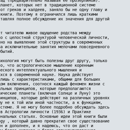
ад (предварительно называя ее Прозерпиной). 

ланет, которых нет в традиционной системе 

от греков и халдеев, заняло бы не одну главу и 

книги. Поэтому я ограничился лишь краткими 

тавляя полное обсуждение их значения для другой 

т читателю живое ощущение родства между 

о с целостной структурой человеческой личности, 

но на выявление этой структуры в современных 

а исключительные занятия мелочами повседневного 

бытий.

ихология могут быть полезны друг другу, только 

о, что астрологическое мышление коренным 

еского интеллектуального мышления и 

хся в современной науке. Наука действует 

лишь с характеристиками, общими для больших 

ом включения, соотнося каждый феномен жизни с 

льных принципов, которые предполагаются 

ические планеты (включая Солнце и Луну) это 

инципов, которые действуют на различных уровнях 

у не к той или иной частности, а к функциям, 

стеме. Я не могу более подробно обсуждать здесь 

в Астрологии личности (1936) и Практике 

нальных статьях. Основные идеи этой книги были 

gy , который давно прекратил свое существование 

н и дополнен, и я надеюсь, что он даст и 
