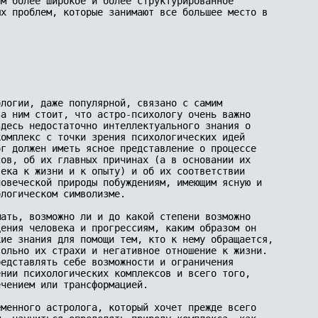
м более широкое и более структурированное 

х проблем, которые занимают все большее место в 

логии, даже популярной, связано с самим 

а ним стоит, что астро-психологу очень важно 

десь недостаточно интеллектуального знания о 

омплекс с точки зрения психологических идей 

г должен иметь ясное представление о процессе 

ов, об их главных причинах (а в основании их 

ека к жизни и к опыту) и об их соответствии 

овеческой природы побуждениям, имеющим ясную и 

логическом символизме.

ать, возможно ли и до какой степени возможно 

ения человека и прогрессиям, каким образом он 

ие знания для помощи тем, кто к нему обращается,

ольно их страхи и негативное отношение к жизни. 

едставлять себе возможности и ограничения 

нии психологических комплексов и всего того, 

чением или трансформацией.

менного астролога, который хочет прежде всего 
