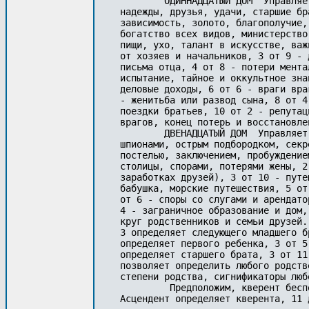
        ОДИННАДЦАТЫЙ ДОМ  Управляе
надежды, друзья, удачи, старшие бр
зависимость, золото, благополучие,
богатство всех видов, министерство
пищи, ухо, талант в искусстве, важ
от хозяев и начальников, 3 от 9 - 
письма отца, 4 от 8 - потери мента
испытание, тайное и оккультное зна
деловые доходы, 6 от 6 - враги вра
- женитьба или развод сына, 8 от 4
поездки братьев, 10 от 2 - репутац
врагов, конец потерь и восстановле
        ДВЕНАДЦАТЫЙ ДОМ  Управляет
шпионами, острым подбородком, секр
постелью, заключением, пробуждение
столицы, спорами, потерями жены, 2
заработках друзей), 3 от 10 - путе
бабушка, морские путешествия, 5 от
от 6 - споры со слугами и арендато
4 - заграничное образование и дом,
круг родственников и семьи друзей.
3 определяет следующего младшего б
определяет первого ребенка, 3 от 5
определяет старшего брата, 3 от 11
позволяет определить любого родств
степени родства, сигнификаторы люб
         Предположим, кверент бесп
Асцендент определяет кверента, 11 