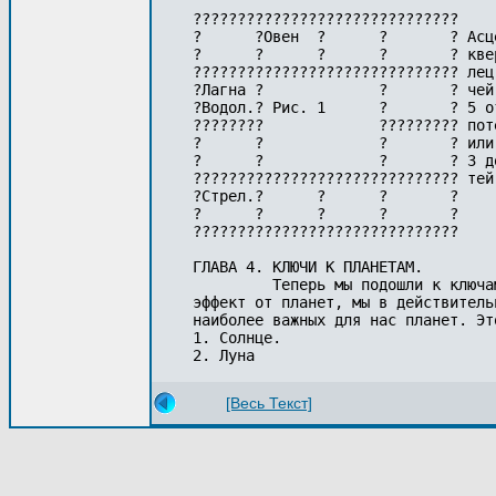
??????????????????????????????

?      ?Овен  ?      ?       ? Асц
?      ?      ?      ?       ? кве
?????????????????????????????? лец
?Лагна ?             ?       ? чей
?Водол.? Рис. 1      ?       ? 5 о
????????             ????????? пот
?      ?             ?       ? или
?      ?             ?       ? 3 д
?????????????????????????????? тей 
?Стрел.?      ?      ?       ?

?      ?      ?      ?       ?

??????????????????????????????

ГЛАВА 4. КЛЮЧИ К ПЛАНЕТАМ.

         Теперь мы подошли к ключа
эффект от планет, мы в действитель
наиболее важных для нас планет. Это
1. Солнце.

[Весь Текст]