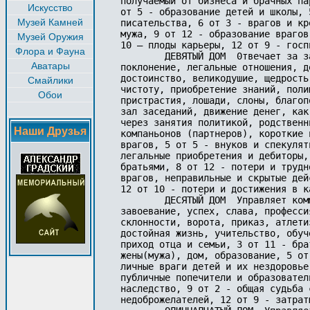
получаемый от бизнеса и брачных па
Искусство
от 5 - образование детей и школы, 
Музей Камней
писательства, 6 от 3 - врагов и кр
мужа, 9 от 12 - образование врагов
Музей Оружия
10 – плоды карьеры, 12 от 9 - госп
Флора и Фауна
        ДЕВЯТЫЙ ДОМ  0твечает за з
Аватары
поклонение, легальные отношения, д
достоинство, великодушие, щедрость
Смайлики
чистоту, приобретение знаний, поли
Обои
пристрастия, лошади, слоны, благоп
зал заседаний, движение денег, как
через занятия политикой, родственн
Наши Друзья
компаньонов (партнеров), короткие 
врагов, 5 от 5 - внуков и спекулят
легальные приобретения и дебиторы,
братьями, 8 от 12 - потери и трудн
врагов, неправильные и скрытые дей
12 от 10 - потери и достижения в ка
        ДЕСЯТЫЙ ДОМ  Управляет ком
завоевание, успех, слава, професси
склонности, ворота, приказ, атлети
достойная жизнь, учительство, обуч
приход отца и семьи, 3 от 11 - бра
жены(мужа), дом, образование, 5 от
личные враги детей и их нездоровье
публичные попечители и образовател
наследство, 9 от 2 - общая судьба 
недоброжелателей, 12 от 9 - затрат