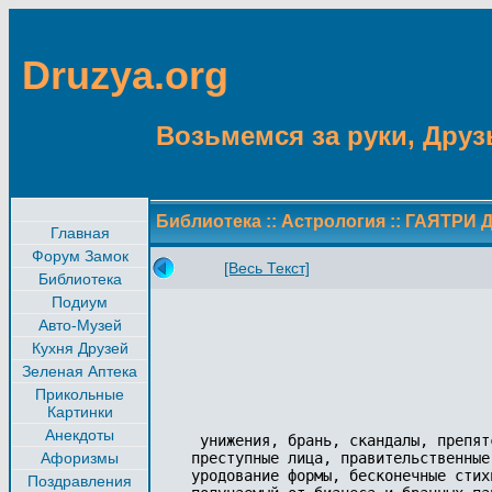
Druzya.org
Возьмемся за руки, Друзь
Библиотека
::
Астрология
::
ГАЯТРИ 
Главная
Форум Замок
[Весь Текст]
Библиотека
Подиум
Авто-Музей
Кухня Друзей
Зеленая Аптека
Прикольные
Картинки
Анекдоты
 унижения, брань, скандалы, препят
Афоризмы
преступные лица, правительственные
уродование формы, бесконечные стих
Поздравления