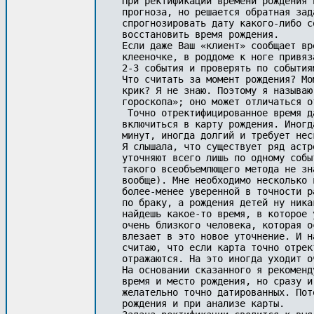
При ректификации времени рождения 
прогноза, но решается обратная зад
спрогнозировать дату какого-либо с
восстановить время рождения.

Если даже Ваш «клиент» сообщает вр
клееночке, в роддоме к ноге привяз
2-3 события и проверять по события
Что считать за момент рождения? Мо
крик? Я не знаю. Поэтому я называю
гороскопа»; оно может отличаться о
 Точно отректифицированное время д
включиться в карту рождения. Иногд
минут, иногда долгий и требует нес
Я слышала, что существует ряд астр
уточняют всего лишь по одному собы
такого всеобъемлющего метода не зн
вообще). Мне необходимо несколько 
более-менее уверенной в точности р
по браку, а рождения детей ну ника
найдешь какое-то время, в которое 
очень близкого человека, которая о
влезает в это новое уточнение. И н
считаю, что если карта точно отрек
отражаются. На это иногда уходит о
На основании сказанного я рекоменд
время и место рождения, но сразу и
желательно точно датированных. Пот
рождения и при анализе карты.
