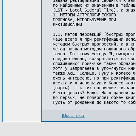
Задача ректификации сводится к выя
по найденных их значениям в таблиц
(LST - Local Sideral Time), а зная
1. МЕТОДЫ АСТРОЛОГИЧЕСКОГО

ПРОГНОЗА, ИСПОЛЬЗУЕМЫЕ ПРИ

РЕКТИФИКАЦИИ

1.1. Метод перфекций (быстрых прогр
Чаще всего я при ректификации испо
методом быстрых прогрессий, а в кн
метод назван методом годичного обр
точно. По этому методу МЦ смещаетс
следовательно, возвращается на сво
сложившейся привычке таким образом
Хотя у Запрягаева в упомянутой кни
также Асц, Солнце, Луну и Колесо Ф
очень интересно, но при ректификац
все-таки я использую и Колесо Форт
(парсы), т.к. их положение связано
А что делать? Надо. Но в данной ра
Во-первых, не позволяет объем книг
[Весь Текст]