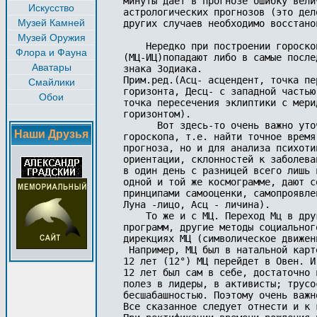
минуты дает в прогнозе ошибку вели
Искусство
астрологических прогнозов (это дел
Музей Камней
других случаев необходимо восстано
Музей Оружия
    Нередко при построении гороско
Флора и Фауна
(МЦ-ИЦ)попадают либо в самые после
Аватары
знака Зодиака.

Прим.ред.(Асц- асцендент, точка пе
Смайлики
горизонта, Десц- с западной частью
Обои
точка пересечения эклиптики с мери
горизонтом).

      Вот здесь-то очень важно уто
Наши Друзья
гороскопа, т.е. найти точное время
прогноза, но и для анализа психоти
ориентации, склонностей к заболева
в один день с разницей всего лишь 
одной и той же космограмме, дают с
принципами самооценки, самопроявле
Луна -лицо, Асц - личина).

    То же и с МЦ. Переход Мц в дру
программ, другие методы социальног
дирекциях МЦ (символическое движен
 Например, МЦ был в натальной карт
12 лет (12°) МЦ перейдет в Овен. И
12 лет был сам в себе, достаточно 
полез в лидеры, в активисты; трусо
бесшабашностью. Поэтому очень важн
Все сказанное следует отнести и к 