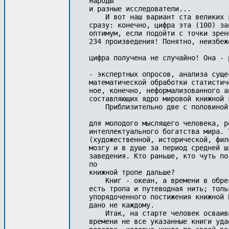
народы 

и разные исследователи...

    И вот наш вариант ста великих 
сразу: конечно, цифра эта (100) за
оптимум, если подойти с точки зрен
234 произведения! Понятно, неизбеж
цифра получена не случайно! Она - 
- экспертных опросов, анализа суще
математической обработки статистич
ное, конечно, неформализованного а
составляющих ядро мировой книжной к
    Приблизительно две с половиной
для молодого мыслящего человека, р
интеллектуального богатства мира. 
(художественной, исторической, фил
мозгу и в душе за период средней ш
заведения. Кто раньше, кто чуть по
по 

книжной тропе дальше?

    Книг - океан, а времени в обре
есть тропа и путеводная нить; толь
упорядоченного постижения книжной 
дано не каждому.

    Итак, на старте человек осваив
времени не все указанные книги уда