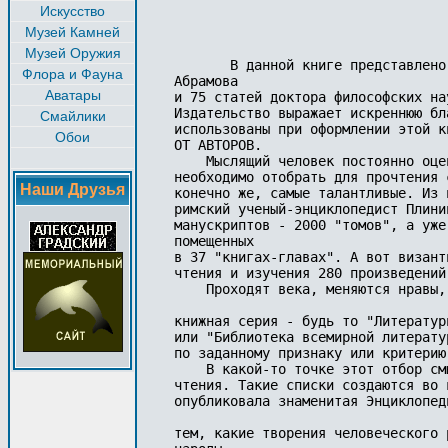
Искусство
Музей Камней
Музей Оружия
       В данной книге представлено
Флора и Фауна
Абрамова 

Аватары
и 75 статей доктора философских на
Издательство выражает искреннюю бл
Смайлики
использованы при оформлении этой кн
Обои
ОТ АВТОРОВ.

    Мыслящий человек постоянно оце
необходимо отобрать для прочтения 
Наши Друзья
конечно же, самые талантливые. Из 
римский ученый-энциклопедист Плини
манускриптов - 2000 "томов", а уже
помещенных 

в 37 "книгах-главах". А вот визант
чтения и изучения 280 произведений
    Проходят века, меняются нравы,
книжная серия - будь то "Литератур
или "Библиотека всемирной литерату
по заданному признаку или критерию.
    В какой-то точке этот отбор см
чтения. Такие списки создаются во 
опубликовала знаменитая Энциклопед
тем, какие творения человеческого 