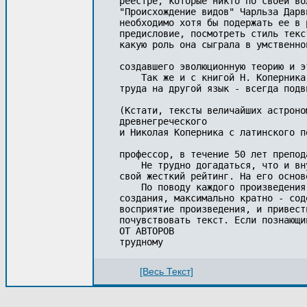
реестре, которые никто по своей во
"Происхождение видов" Чарльза Дарв
необходимо хотя бы подержать ее в 
предисловие, посмотреть стиль текс
какую роль она сыграла в умственно
создавшего эволюционную теорию и эт
    Так же и с книгой Н. Коперника
труда на другой язык - всегда подв
(Кстати, тексты величайших астроно
древнегреческого 

и Николая Коперника с латинского п
профессор, в течение 50 лет препод
    Не трудно догадаться, что и вн
свой жесткий рейтинг. На его основ
    По поводу каждого произведения
создания, максимально кратно - сод
восприятие произведения, и привест
почувствовать текст. Если познающи
ОТ АВТОРОВ

трудному
[Весь Текст]