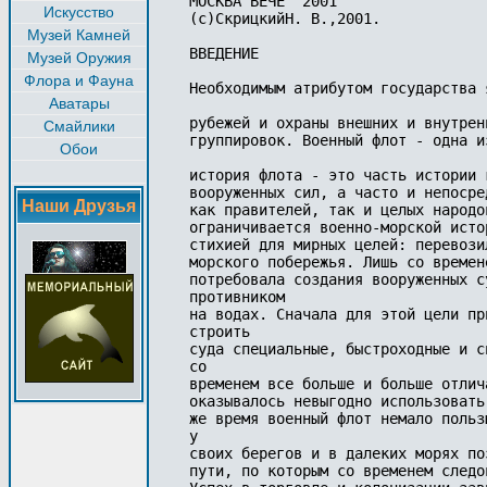
МОСКВА ВЕЧЕ" 2001

Искусство
(c)СкрицкийН. В.,2001.

Музей Камней
ВВЕДЕНИЕ

Музей Оружия
Флора и Фауна
Необходимым атрибутом государства 
Аватары
рубежей и охраны внешних и внутрен
Смайлики
группировок. Военный флот - одна и
Обои
история флота - это часть истории 
вооруженных сил, а часто и непосре
Наши Друзья
как правителей, так и целых народо
ограничивается военно-морской исто
стихией для мирных целей: перевози
морского побережья. Лишь со времен
потребовала создания вооруженных с
противником 

на водах. Сначала для этой цели пр
строить 

суда специальные, быстроходные и с
со 

временем все больше и больше отлич
оказывалось невыгодно использовать
же время военный флот немало польз
у 

своих берегов и в далеких морях по
пути, по которым со временем следо