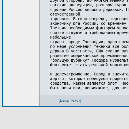
другой стороны, во многом именно э
лагские экспедиции, разгром турок 
сделали Россию великой державой. П
отечественной 

торговли. В свою очередь, торговля
экономику юга России, со временем 
Третьим необходимым фактором являе
соответствующего требованиям време
небольшие 

страны, вроде Голландии, одно врем
по мере усложнения техники все бол
держав В частности, США смогли раз
развитие американской промышленнос
"большую дубинку" Теодора Рузвельта
Флот может стать реальной мощью ли
и целеустремленно. Народ в значите
жертвы, которые неминуемо придется
средства, каким является флот. Нео
[Весь Текст]