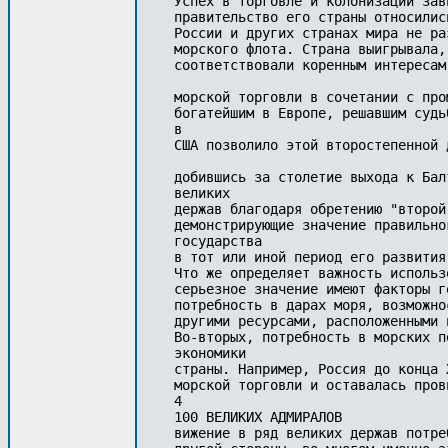
Успех в торговле и колонизации зав
правительство его страны относилис
России и других странах мира не ра
морского флота. Страна выигрывала,
соответствовали коренным интересам
морской торговли в сочетании с про
богатейшим в Европе, решавшим судь
в 

США позволило этой второстепенной 
добившись за столетие выхода к Бал
великих 

держав благодаря обретению "второй
демонстрирующие значение правильно
государства 

в тот или иной период его развития.
Что же определяет важность использ
серьезное значение имеют факторы г
потребность в дарах моря, возможно
другими ресурсами, расположенными н
Во-вторых, потребность в морских п
экономики 

страны. Например, Россия до конца 
морской торговли и оставалась пров
4

100 ВЕЛИКИХ АДМИРАЛОВ

вижение в ряд великих держав потре